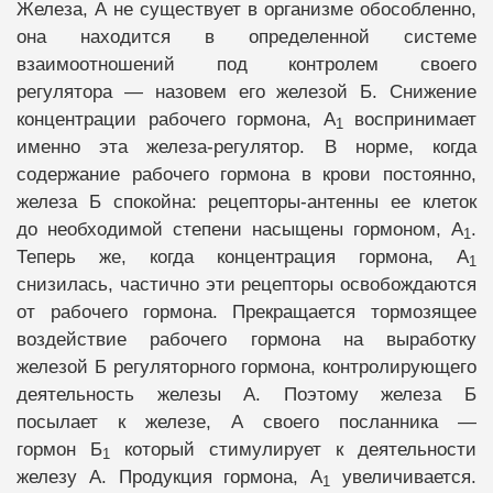
Железа, А не существует в организме обособленно,
она находится в определенной системе
взаимоотношений под контролем своего
регулятора — назовем его железой Б. Снижение
концентрации рабочего гормона, А
воспринимает
1
именно эта железа-регулятор. В норме, когда
содержание рабочего гормона в крови постоянно,
железа Б спокойна: рецепторы-антенны ее клеток
до необходимой степени насыщены гормоном, А
.
1
Теперь же, когда концентрация гормона, А
1
снизилась, частично эти рецепторы освобождаются
от рабочего гормона. Прекращается тормозящее
воздействие рабочего гормона на выработку
железой Б регуляторного гормона, контролирующего
деятельность железы А. Поэтому железа Б
посылает к железе, А своего посланника —
гормон Б
который стимулирует к деятельности
1
железу А. Продукция гормона, А
увеличивается.
1