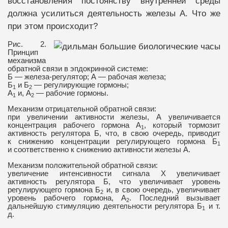
восстановления постоянству внутренней среды
должна усилиться деятельность железы А. Что же
при этом происходит?
Рис. 2.
Принцип
механизма
обратной связи в эпдокринной системе:
Б — железа-регулятор; А — рабочая железа;
Б
и Б
— регулирующие гормоны;
1
2
А
и, А
— рабочие гормоны.
1
2
Механизм отрицательной обратной связи:
при увеличении активности железы, А увеличивается
концентрация рабочего гормона А
, который тормозит
1
активность регулятора Б, что, в свою очередь, приводит
к снижению концентрации регулирующего гормона Б
1
и соответственно к снижению активности железы А.
Механизм положительной обратной связи:
увеличение интенсивности сигнала Х увеличивает
активность регулятора Б, что увеличивает уровень
регулирующего гормона Б
и, в свою очередь, увеличивает
2
уровень рабочего гормона, А
. Последний вызывает
2
дальнейшую стимуляцию деятельности регулятора Б
и т.
1
д.