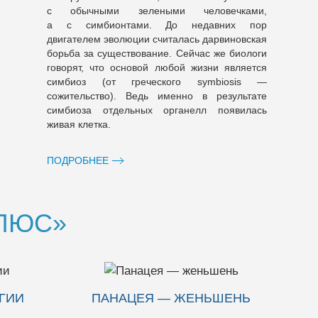
с обычными зелеными человечками,
а с симбионтами. До недавних пор
двигателем эволюции считалась дарвиновская
борьба за существование. Сейчас же биологи
говорят, что основой любой жизни является
симбиоз (от греческого symbiosis —
сожительство). Ведь именно в результате
симбиоза отдельных органелл появилась
живая клетка.
ПОДРОБНЕЕ
ПЛЮС»
ШЕНЬ
«АРКТИКА+ – ЧЕРНАЯ
МАССА»