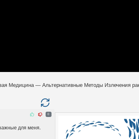
вая Медицина — Альтернативные Методы Излечения ра
0
важные для меня.