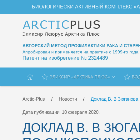
БИОЛОГИЧЕСКИ АКТИВНЫЙ КОМПЛЕКС «А
Перейти к содержимому
АВТОРСКИЙ МЕТОД ПРОФИЛАКТИКИ РАКА И СТАРЕ
Апробирован и применяется на практике с 1999-го года
Патент на изобретение № 2324489
ЭЛИКСИР «АРКТИКА ПЛЮС»
ВО
Arctic-Plus
Новости
Доклад В. В Зюганова
Дата публикации:
10 февраля 2020
.
ДОКЛАД В. В ЗЮГ