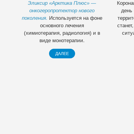
Коронавирус 2019‑nCoV каждый
Онколо
день «осваивает» все новые
изучающ
территории и страны. Каким он
злока
станет, достигнув России? Увы,
возн
ситуация меняется быстро.
Основн
ДАЛЕЕ