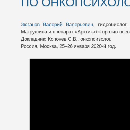
ПО ОНКОПСИХОЛ
Зюганов Валерий Валерьевич
, гидробиолог
Макрушина и препарат «Арктика+» против псев
Докладчик: Копонев С.В., онкопсизолог.
Россия, Москва, 25–26 января 2020-й год.