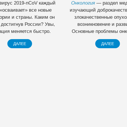
гия
— раздел медицины,
Сверхзадача: испытать 
ий доброкачественные и
действие лекарственной
чественные опухоли, их
(Panax ginseng по ла
икновение и развитие.
фитоцарства —
женьш
ые проблемы онкологии.
проекте «Женьшень
ДАЛЕЕ
ДАЛЕЕ