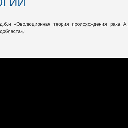
ОГИИ
 д.б.н «Эволюционная теория происхождения рака А.
добласта».