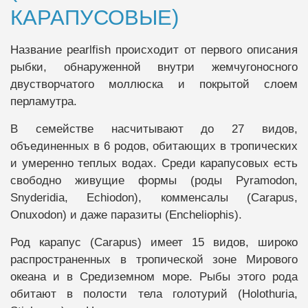
КАРАПУСОВЫЕ)
Название pearlfish происходит от первого описания
рыбки, обнаруженной внутри жемчугоносного
двустворчатого моллюска и покрытой слоем
перламутра.
В семействе насчитывают до 27 видов,
объединенных в 6 родов, обитающих в тропических
и умеренно теплых водах. Среди карапусовых есть
свободно живущие формы (роды Pyramodon,
Snyderidia, Echiodon), комменсалы (Carapus,
Onuxodon) и даже паразиты (Encheliophis).
Род карапус (Carapus) имеет 15 видов, широко
распространенных в тропической зоне Мирового
океана и в Средиземном море. Рыбы этого рода
обитают в полости тела голотурий (Holothuria,