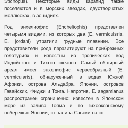
Stichopus). Некоторые виды карапид также
поселяются и в морских звездах, двустворчатых
моллюсках, в асцидиях.
Род энхелиофис (Encheliophis) представлен
четырьмя видами, из которых два (E. vermiculsris,
E. jordani) утратили грудные плавники. Все
представители рода паразитируют на прибрежных
голотуриях и известны из тропических вод
Индийского и Тихого океанов. Самый обширный
ареал имеет энхелиофис червеобразный (E.
vermicularis), обнаруженный в водах Южной
Африки, острова Альдабра. Японии, островов
Гавайских, Фиджи и Тонга. Напротив, E. sagamianus
распространен ограниченно: известен в Японском
море из залива Тояма и по Тихоокеанскому
побережью Японии, от залива Сагами на юг.