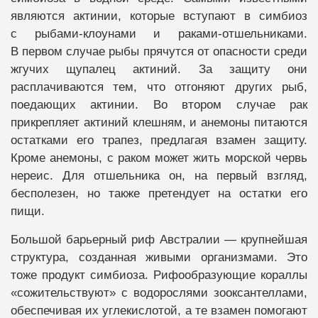
являются актинии, которые вступают в симбиоз
с рыбами-клоунами и раками-отшельниками.
В первом случае рыбы прячутся от опасности среди
жгучих щупалец актиний. За защиту они
расплачиваются тем, что отгоняют других рыб,
поедающих актинии. Во втором случае рак
прикрепляет актиний клешням, и анемоны питаются
остатками его трапез, предлагая взамен защиту.
Кроме анемоны, с раком может жить морской червь
нереис. Для отшельника он, на первый взгляд,
бесполезен, но также претендует на остатки его
пищи.
Большой барьерный риф Австралии — крупнейшая
структура, созданная живыми организмами. Это
тоже продукт симбиоза. Рифообразующие кораллы
«сожительствуют» с водорослями зооксантеллами,
обеспечивая их углекислотой, а те взамен помогают