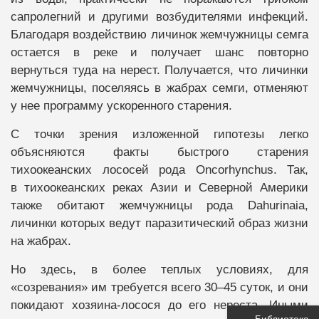
сапролегний и другими возбудителями инфекций.
Благодаря воздействию личинок жемчужницы семга
остается в реке и получает шанс повторно
вернуться туда на нерест. Получается, что личинки
жемчужницы, поселяясь в жабрах семги, отменяют
у нее программу ускоренного старения.
С точки зрения изложенной гипотезы легко
объясняются факты быстрого старения
тихоокеанских лососей рода Oncorhynchus. Так,
в тихоокеанских реках Азии и Северной Америки
также обитают жемчужницы рода Dahurinaia,
личинки которых ведут паразитический образ жизни
на жабрах.
Но здесь, в более теплых условиях, для
«созревания» им требуется всего 30–45 суток, и они
покидают хозяина-лосося до его нереста. Иными
Библиотека