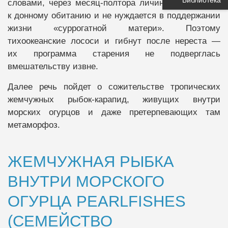
словами, через месяц-полтора личинка уже готова
к донному обитанию и не нуждается в поддержании
жизни «суррогатной матери». Поэтому
тихоокеанские лососи и гибнут после нереста —
их программа старения не подверглась
вмешательству извне.
Далее речь пойдет о сожительстве тропических
жемчужных рыбок-карапид, живущих внутри
морских огурцов и даже претерпевающих там
метаморфоз.
ЖЕМЧУЖНАЯ РЫБКА
ВНУТРИ МОРСКОГО
ОГУРЦА PEARLFISHES
(СЕМЕЙСТВО