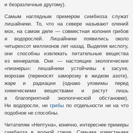
и безразличные другому).
Самым наглядным примером симбиоза служат
лишайники. То, что на севере называют олений
мох, на самом деле — совместная колония грибов
и водорослей. Лишайники появились около
четырехсот миллионов лет назад. Выделяя кислоту,
они способны извлекать питательные вещества
из минералов. Они — настоящие экологические
«пионеры»: лишайники устойчивы к засухе,
морозам (переносят заморозку в жидком азоте),
жаре и радиации (однако уязвимы перед
химическими веществами и растут лишь
в благоприятной экологической обстановке).
Ни водоросли, ни
грибы
по отдельности ни на что
подобное не способны.
Читателям «Нептуна», конечно, интереснее примеры
симбиоза в водной среде. Самыми известными