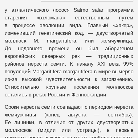
у атлантического лосося Salmo salar программа
старения «взломана» естественным путем
в процессе эволюции вида. Главный «хакер»,
изменивший генетический код, — двустворчатый
моллюск M. margaritifera, или жемчужница.
До недавнего времени он был аборигеном
европейских северных рек — традиционных
районов нереста семги. К началу XXI века 99%
популяций Margaritifera margaritifera в мире вымерло
из-за высокой чувствительности к загрязнению.
Относительно крупные поселения моллюсков
остались в реках России и Фенноскандии.
Сроки нереста семги совпадают с периодом нереста
жемчужницы (конец августа — сентябрь).
Ее личинки, в отличие от других двустворчатых
моллюсков (мидии или устрицы), в первые
моменты после выклева не могут свободно плавать