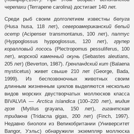
черепахи
(Terrapene carolina) достигает 140 лет.
Среди рыб своим долголетием известны
белуга
(Husa husa, 118 лет),
североамериканский белый
осетр
(Acipenser transmontanus, 100 лет),
палтус
(Hyppoglossus hyppoglossus, 120 лет),
групер
коралловый лосось
(Plectropomus pessuliferus, 100
лет),
морской каменный окунь
(Sebastes aleutians,
205 лет) (Beverton, 1987).
Гренландский кит
(Balaena
mysticetus) живет свыше 210 лет (George, Bada,
1999). Из беспозвоночных животных своим
длинным жизненным циклов выделяются несколько
видов морских двустворчатых моллюсков класса
BIVALVIA —
Arctica islandica
(100–220 лет),
мидия
грэя
(Mytilus grayana, 150 лет),
гигантская
тридакна
(Tridacna gigas, 200 лет) (Finch, 1997).
Недавно биологи из Великобритании (Университет
Bangor, Уэльс) обнаружили экземпляр моллюска