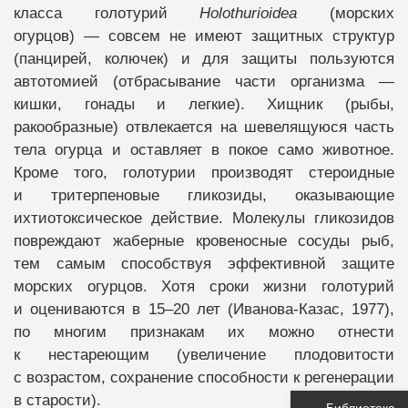
класса голотурий
Holothurioidea
(морских
огурцов) — совсем не имеют защитных структур
(панцирей, колючек) и для защиты пользуются
автотомией (отбрасывание части организма —
кишки, гонады и легкие). Хищник (рыбы,
ракообразные) отвлекается на шевелящуюся часть
тела огурца и оставляет в покое само животное.
Кроме того, голотурии производят стероидные
и тритерпеновые гликозиды, оказывающие
ихтиотоксическое действие. Молекулы гликозидов
повреждают жаберные кровеносные сосуды рыб,
тем самым способствуя эффективной защите
морских огурцов. Хотя сроки жизни голотурий
и оцениваются в 15–20 лет (Иванова-Казас, 1977),
по многим признакам их можно отнести
к нестареющим (увеличение плодовитости
с возрастом, сохранение способности к регенерации
в старости).
Библиотека