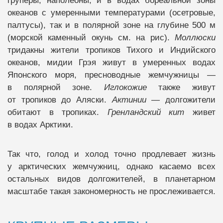
груперы, наполеоны, и в водах бореальной зоны
океанов с умеренными температурами (осетровые,
палтусы), так и в полярной зоне на глубине 500 м
(морской каменный окунь см. на рис).
Моллюски
тридакны жители тропиков Тихого и Индийского
океанов, мидии Грэя живут в умеренных водах
Японского моря, пресноводные жемчужницы —
в полярной зоне.
Иглокожие
также живут
от тропиков до Аляски.
Актинии
— долгожители
обитают в тропиках.
Гренландский кит
живет
в водах Арктики.
Так что, голод и холод точно продлевает жизнь
у арктических жемчужниц, однако касаемо всех
остальных видов долгожителей, в планетарном
масштабе такая закономерность не прослеживается.