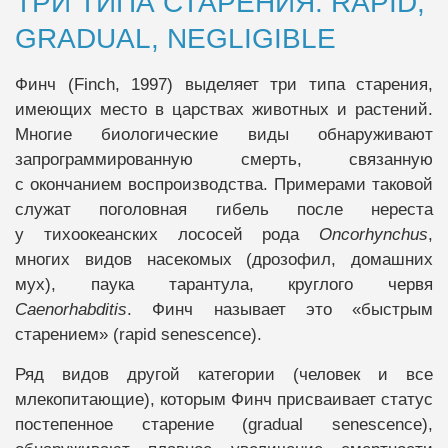
ТРИ ТИПА СТАРЕНИЯ: RAPID,
GRADUAL, NEGLIGIBLE
Финч (Finch, 1997) выделяет три типа старения,
имеющих место в царствах животных и растений.
Многие биологические виды обнаруживают
запрограммированную смерть, связанную
с окончанием воспроизводства. Примерами таковой
служат поголовная гибель после нереста
у тихоокеанских лососей рода
Oncorhynchus
,
многих видов насекомых (дрозофил, домашних
мух), паука тарантула, круглого червя
Caenorhabditis
. Финч называет это «быстрым
старением» (rapid senescence).
Ряд видов другой категории (человек и все
млекопитающие), которым Финч присваивает статус
постепенное старение (gradual senescence),