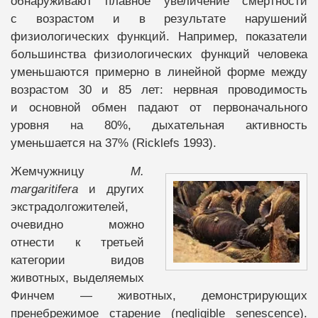
обнаруживают плавное увеличение смертности
с возрастом и в результате нарушений
физиологических функций. Например, показатели
большинства физиологических функций человека
уменьшаются примерно в линейной форме между
возрастом 30 и 85 лет: нервная проводимость
и основной обмен падают от первоначального
уровня на 80%, дыхательная активность
уменьшается на 37% (Ricklefs 1993).
Жемчужницу
M.
margaritifera
и других
экстрадолгожителей,
очевидно можно
отнести к третьей
категории видов
животных, выделяемых
Финчем — животных, демонстрирующих
пренебрежимое старение (negligible senescence).