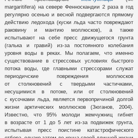
margaritifera) на севере Фенноскандии 2 раза в год
регулярно осенью и весной подвергаются прямому
действию ледохода (куски льда часто повреждают
раковину и мантию моллюсков), а также
испытывают на себе пресс движущегося грунта
(галька и гравий) из-за постоянного колебания
уровня воды в реках. Мы полагаем, что именно
существование в стрессовых условиях быстрого
потока воды, где главными стрессорами служат
периодичские повреждения моллюсков
от столкновений с твердыми частичками,
несущимися в потоке, или от столкновений
с кусочками льда, является первопричиной долгой
жизни арктических моллюсков (Зюганов, 2004).
Известно, что 95% молоди жемчужниц гибнет
в возрасте от 1 до 5 лет из-за подвижек грунта,
испытывая пресс поистине катастрофического
отбора, однако затем до конца своей длинной жизни