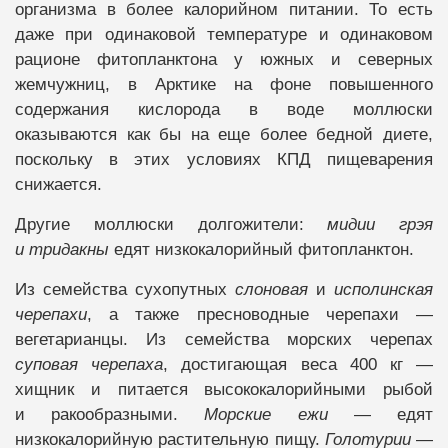
организма в более калорийном питании. То есть
даже при одинаковой температуре и одинаковом
рационе фитопланктона у южных и северных
жемчужниц, в Арктике на фоне повышенного
содержания кислорода в воде моллюски
оказываются как бы на еще более бедной диете,
поскольку в этих условиях КПД пищеварения
снижается.
Другие моллюски долгожители:
мидии грэя
и тридакны
едят низкокалорийный фитопланктон.
Из семейства сухопутных
слоновая
и
исполинская
черепахи
, а также пресноводные черепахи —
вегетарианцы. Из семейства морских черепах
суповая черепаха
, достигающая веса 400 кг —
хищник и питается высококалорийными рыбой
и ракообразными.
Морские ежи
— едят
низкокалорийную растительную пищу.
Голотурии
—