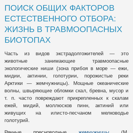
ПОИСК ОБЩИХ ФАКТОРОВ
ЕСТЕСТВЕННОГО ОТБОРА:
ЖИЗНЬ В ТРАВМООПАСНЫХ
БИОТОПАХ
Часть из видов экстрадолгожителей — это
животные занимающие травмоопасные
экологические ниши (зона прибоя в море — ежи,
мидии, актинии, голотурии, порожистые реки
Арктики — жемчужницы). Мощные океанические
волны, швыряющие обломки скал, бревна, мусор и
т. п. часто повреждают прикрепленных к скалам
ежей, мидий, моллюсков пинн, актиний или
живущих на илисто-песчаном мелководье
голотурий.
Речные пресноводные
жемчужницы
(M.