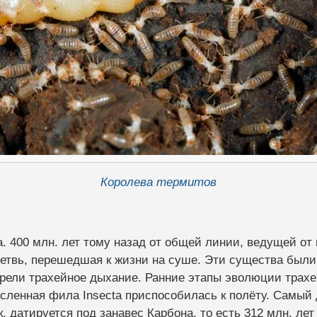
Королева термитов
. 400 млн. лет тому назад от общей линии, ведущей о
етвь, перешедшая к жизни на суше. Эти существа были 
рели трахейное дыхание. Ранние этапы эволюции трахе
исленная фила Insecta приспособилась к полёту. Самый 
, датируется под занавес Карбона, то есть 312 млн. лет