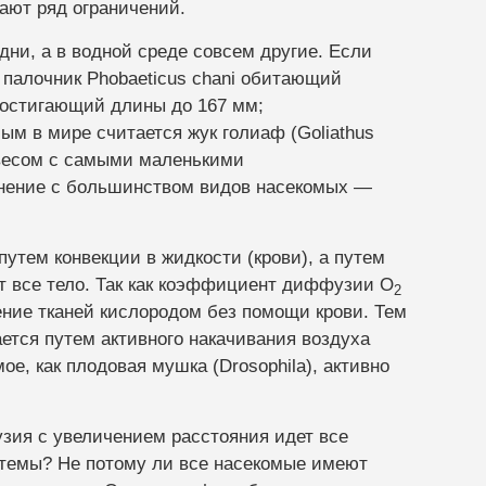
ают ряд ограничений.
дни, а в водной среде совсем другие. Если
 палочник Phobaeticus chani обитающий
 достигающий длины до 167 мм;
ым в мире считается жук голиаф (Goliathus
 весом с самыми маленькими
внение с большинством видов насекомых —
утем конвекции в жидкости (крови), а путем
т все тело. Так как коэффициент диффузии O
2
жение тканей кислородом без помощи крови. Тем
ется путем активного накачивания воздуха
ое, как плодовая мушка (Drosophila), активно
узия с увеличением расстояния идет все
стемы? Не потому ли все насекомые имеют