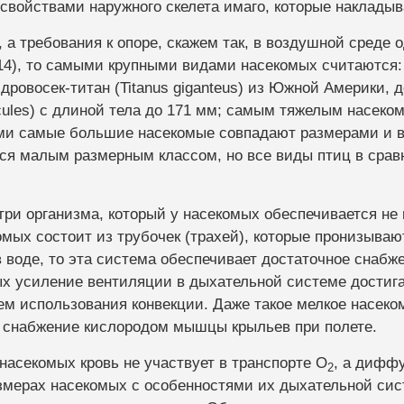
 свойствами наружного скелета имаго, которые накладыв
 а требования к опоре, скажем так, в воздушной среде о
014), то самыми крупными видами насекомых считаются:
к дровосек-титан (Titanus giganteus) из Южной Америки,
ules) с длиной тела до 171 мм; самым тяжелым насеком
вами самые большие насекомые совпадают размерами и
ся малым размерным классом, но все виды птиц в сра
ри организма, который у насекомых обеспечивается не п
мых состоит из трубочек (трахей), которые пронизываю
в воде, то эта система обеспечивает достаточное снаб
х усиление вентиляции в дыхательной системе достига
ем использования конвекции. Даже такое мелкое насеком
ь снабжение кислородом мышцы крыльев при полете.
насекомых кровь не участвует в транспорте O
, а дифф
2
размерах насекомых с особенностями их дыхательной си