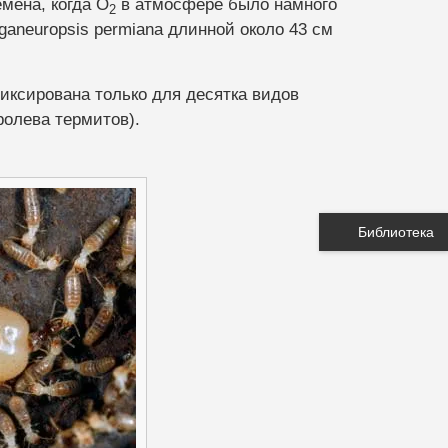
мена, когда O
в атмосфере было намного
2
neuropsis permiana длинной около 43 см
иксирована только для десятка видов
ролева термитов).
Библиотека