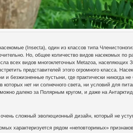
секомые (Insecta), один из классов типа Членистоногих
чительно. Но, общее количество видов насекомых по р
числа всех видов многоклеточных Metazoa, населяющих 
встретить представителей этого огромного класса. Нас
и и безжизненные пустыни, где практически никогда не 
в которых нет ни солнечного света, ни условий для пи
можно далеко за Полярным кругом, и даже на Антарктиде
 очень сложный эволюционный дизайн, который не уступ
омых характеризуется рядом «неповторимых» признаков