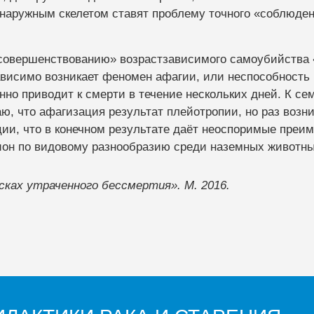
 наружным скелетом ставят проблему точного «соблюде
 совершенствованию» возрастзависимого самоубийства «
ависимо возникает феномен афагии, или неспособность 
анно приводит к смерти в течение нескольких дней. К с
ю, что афагизация результат плейотропии, но раз возн
ции, что в конечном результате даёт неоспоримые преи
мпион по видовому разнообразию среди наземных животны
оисках утраченного бессмертия». М. 2016.