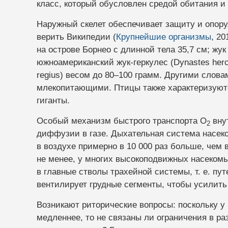
класс, который обусловлен средой обитания и
Наружный скелет обеспечивает защиту и опору,
верить Википедии (
Крупнейшие организмы
, 2
на острове Борнео с длинной тела 35,7 см; жу
южноамериканский жук-геркулес (Dynastes herc
regius) весом до 80–100 грамм. Другими сло
млекопитающими. Птицы также характеризуют
гиганты.
Особый механизм быстрого транспорта O
внут
2
диффузии в газе. Дыхательная система насеко
в воздухе примерно в 10 000 раз больше, чем 
не менее, у многих высокоподвижных насекомы
в главные стволы трахейной системы, т. е. пут
вентилирует грудные сегменты, чтобы усилит
Возникают риторические вопросы: поскольку у 
медленнее, то не связаны ли ограничения в 