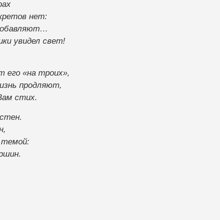
рах
кретов нет:
 добавляют…
ки увидел свет!
 его «на троих»,
изнь продляют,
Вам стих.
естен.
н,
 темой:
ршин.