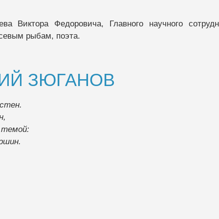
ева Виктора Федоровича, Главного научного сотрудн
севым рыбам, поэта.
ИЙ ЗЮГАНОВ
естен.
н,
 темой:
ршин.