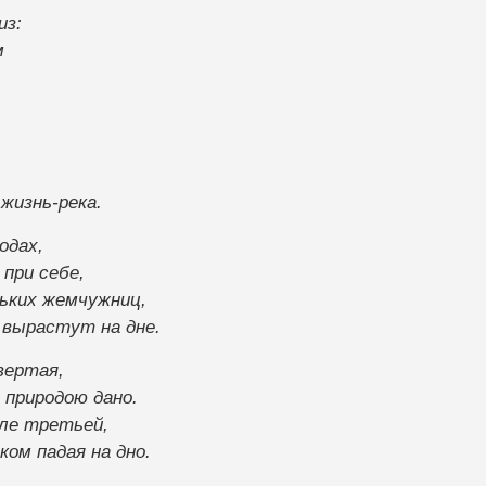
из:
м
жизнь-река.
одах,
 при себе,
ьких жемчужниц,
 вырастут на дне.
вертая,
 природою дано.
сле третьей,
ом падая на дно.