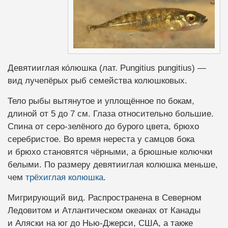
Девятииглая ко́люшка (лат. Pungitius pungitius) —
вид лучепёрых рыб семейства колюшковых.
Тело рыбы вытянутое и уплощённое по бокам,
длиной от 5 до 7 см. Глаза относительно большие.
Спина от серо-зелёного до бурого цвета, брюхо
серебристое. Во время нереста у самцов бока
и брюхо становятся чёрными, а брюшные колючки
белыми. По размеру девятииглая колюшка меньше,
чем
трёхиглая колюшка
.
Мигрирующий вид. Распространена в Северном
Ледовитом и Атлантическом океанах от Канады
и Аляски на юг до Нью-Джерси, США, а также