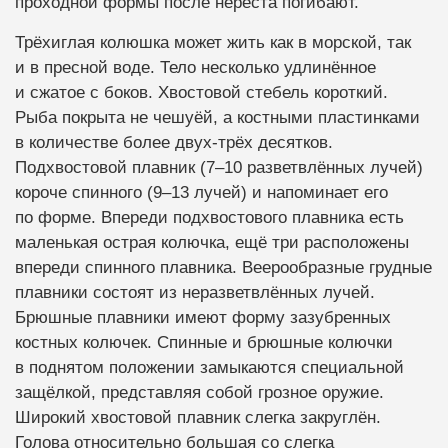
проходной формы после нереста погибают.
Трёхиглая колюшка может жить как в морской, так
и в пресной воде. Тело несколько удлинённое
и сжатое с боков. Хвостовой стебель короткий.
Рыба покрыта не чешуёй, а костными пластинками
в количестве более двух-трёх десятков.
Подхвостовой плавник (7–10 разветвлённых лучей)
короче спинного (9–13 лучей) и напоминает его
по форме. Впереди подхвостового плавника есть
маленькая острая колючка, ещё три расположены
впереди спинного плавника. Веерообразные грудные
плавники состоят из неразветвлённых лучей.
Брюшные плавники имеют форму зазубренных
костных колючек. Спинные и брюшные колючки
в поднятом положении замыкаются специальной
защёлкой, представляя собой грозное оружие.
Широкий хвостовой плавник слегка закруглён.
Голова относительно большая со слегка