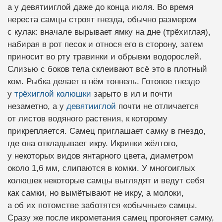
а у девятииглой даже до конца июля. Во время
нереста самцы строят гнезда, обычно размером
с кулак: вначале вырывает ямку на дне (трёхиглая),
набирая в рот песок и относя его в сторону, затем
приносит во рту травинки и обрывки водорослей.
Слизью с боков тела склеивают всё это в плотный
ком. Рыбка делает в нём тоннель. Готовое гнездо
у
трёхиглой колюшки
зарыто в ил и почти
незаметно, а у
девятииглой
почти не отличается
от листов водяного растения, к которому
прикрепляется. Самец приглашает самку в гнездо,
где она откладывает икру. Икринки жёлтого,
у некоторых видов янтарного цвета, диаметром
около 1,6 мм, слипаются в комки. У многоиглых
колюшек некоторые самцы выглядят и ведут себя
как самки, но вымётывают не икру, а молоки,
а об их потомстве заботятся «обычные» самцы.
Сразу же после икрометания самец прогоняет самку,