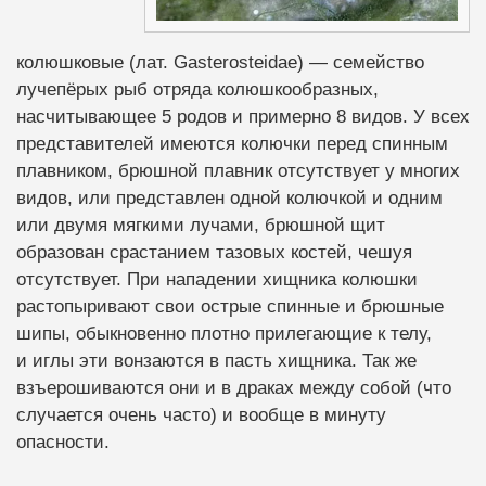
колюшковые (лат. Gasterosteidae) — семейство
лучепёрых рыб отряда колюшкообразных,
насчитывающее 5 родов и примерно 8 видов. У всех
представителей имеются колючки перед спинным
плавником, брюшной плавник отсутствует у многих
видов, или представлен одной колючкой и одним
или двумя мягкими лучами, брюшной щит
образован срастанием тазовых костей, чешуя
отсутствует. При нападении хищника колюшки
растопыривают свои острые спинные и брюшные
шипы, обыкновенно плотно прилегающие к телу,
и иглы эти вонзаются в пасть хищника. Так же
взъерошиваются они и в драках между собой (что
случается очень часто) и вообще в минуту
опасности.